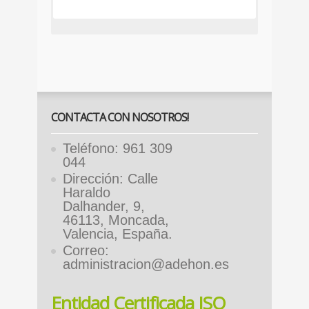
1 PHOTOSHOP: ESTRUCTURA Y
FUNCIONAMIENTO
a) Trabajador/a
INCRÍBETE AQUÍ
2 IMÁGENES
3 HERRAMIENTAS DE COLOR EN
CONTACTA CON NOSOTROS!
PHOTOSHOP
Teléfono: 961 309
4 LAS CAPAS EN PHOTOSHOP
044
Dirección: Calle
5 SELECCIONES
Haraldo
Dalhander, 9,
6 FILTROS
46113, Moncada,
Valencia, España.
7 DIBUJOS
Correo:
8 TÉCNICAS DE PINTURA
administracion@adehon.es
9 TRABAJAR TEXTOS
Entidad Certificada ISO