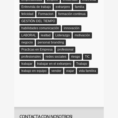
Entrevista de trabajo
extranjero
familia
felicidad
Formacion
formación continua
GESTIÓN DEL TIEMPO
habilidades comunicación
innovación
LABORAL
lealtad
Liderazgo
motivación
negocio
personal branding
Practicas en Empresa
profesional
profesionales
redes sociales
riesgo
TIC
trabajar
trabajar en el extranjero
Trabajo
trabajo en equipo
vender
viajar
vida familira
CONTACTA CON NOSOTROS!