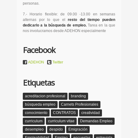
personas.
7.- Horario flexible: de 09.00 -13.00 en semanas
alternas por lo que el
resto del tiempo pueden
dedicarlo a la búsqueda de empleo.
Tarea en la que
nos involucramos desde ADEHON especialmente
Facebook
ADEHON
Twitter
Etiquetas
acreditacion profesional
branding
búsqueda empleo
Carnets Profesionales
conocimiento
CONTRATOS
creatividad
curriculum
curriculum vitae
Demandas Empleo
desempleo
despido
Emigración
Empleabilidad
Empleo
encuestas
entrevista