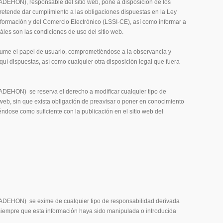
N), responsable del sitio web, pone a disposición de los
retende dar cumplimiento a las obligaciones dispuestas en la Ley
nformación y del Comercio Electrónico (LSSI-CE), así como informar a
uáles son las condiciones de uso del sitio web.
sume el papel de usuario, comprometiéndose a la observancia y
quí dispuestas, así como cualquier otra disposición legal que fuera
ON) se reserva el derecho a modificar cualquier tipo de
 web, sin que exista obligación de preavisar o poner en conocimiento
ndose como suficiente con la publicación en el sitio web del
ON) se exime de cualquier tipo de responsabilidad derivada
 siempre que esta información haya sido manipulada o introducida