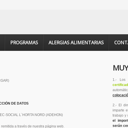
PROGRAMAS
ALERGIAS ALIMENTARIAS
CONT
MUY
1.- Los
RGAR)
certifica
automáti
colocaci
CCIÓN DE DATOS
2.- El di
imparte e
EC-SOCIAL L´HORTA NORD (ADEHON)
trabajo y
el impor
serán cer
d remitida a través de nuestra página web.