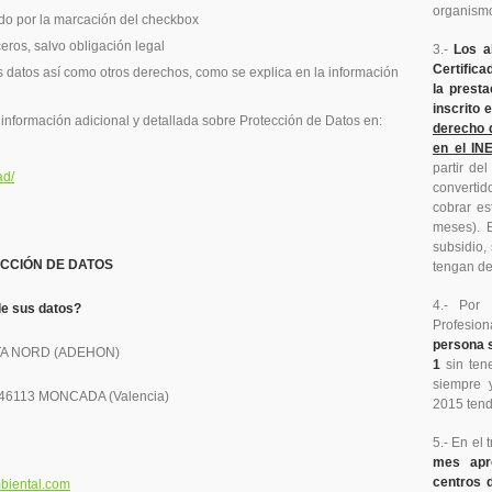
organismo
do por la marcación del checkbox
eros, salvo obligación legal
3.-
Los a
Certifica
 los datos así como otros derechos, como se explica en la información
la presta
inscrito 
información adicional y detallada sobre Protección de Datos en:
derecho 
en el IN
partir de
ad/
convertid
cobrar es
meses). 
subsidio,
CCIÓN DE DATOS
tengan de
4.- Por 
de sus datos?
Profesio
persona s
RTA NORD (ADEHON)
1
sin tene
siempre 
CP 46113 MONCADA (Valencia)
2015 tendr
5.- En el
mes apr
centros d
biental.com