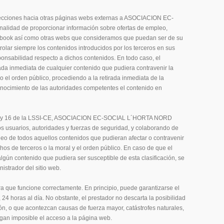
recciones hacia otras páginas webs externas a ASOCIACION EC-
idad de proporcionar información sobre ofertas de empleo,
cebook así como otras webs que consideramos que puedan ser de su
rolar siempre los contenidos introducidos por los terceros en sus
ponsabilidad respecto a dichos contenidos. En todo caso, el
rada inmediata de cualquier contenido que pudiera contravenir la
 o el orden público, procediendo a la retirada inmediata de la
onocimiento de las autoridades competentes el contenido en
. 11 y 16 de la LSSI-CE, ASOCIACION EC-SOCIAL L´HORTA NORD
 usuarios, autoridades y fuerzas de seguridad, y colaborando de
queo de todos aquellos contenidos que pudieran afectar o contravenir
chos de terceros o la moral y el orden público. En caso de que el
algún contenido que pudiera ser susceptible de esta clasificación, se
istrador del sitio web.
ra que funcione correctamente. En principio, puede garantizarse el
 24 horas al día. No obstante, el prestador no descarta la posibilidad
ón, o que acontezcan causas de fuerza mayor, catástrofes naturales,
gan imposible el acceso a la página web.