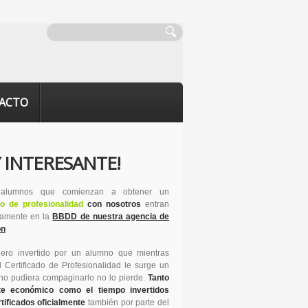
ACTO
 INTERESANTE!
 alumnos que comienzan a obtener un
do de profesionalidad
con nosotros
entran
camente en la
BBDD de nuestra agencia de
ón
nero invertido por un alumno que mientras
l Certificado de Profesionalidad le surge un
 no pudiera compaginarlo no lo pierde.
Tanto
te económico como el tiempo invertidos
tificados oficialmente
también por parte del