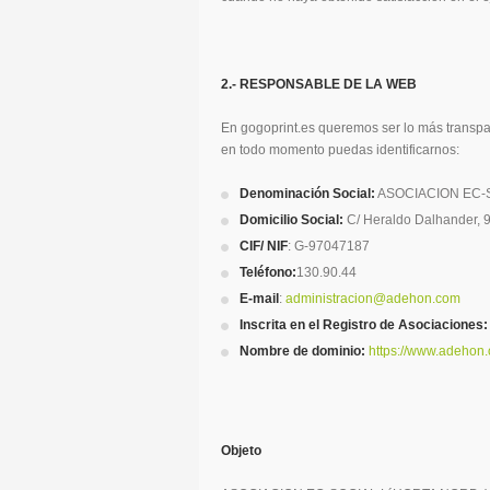
2.- RESPONSABLE DE LA WEB
En gogoprint.es queremos ser lo más transpa
en todo momento puedas identificarnos:
Denominación Social:
ASOCIACION EC-
Domicilio Social:
C/ Heraldo Dalhander,
CIF/ NIF
: G-97047187
Teléfono:
130.90.44
E-mail
:
administracion@adehon.com
Inscrita en el Registro de Asociaciones:
Nombre de dominio:
https://www.adehon.
Objeto