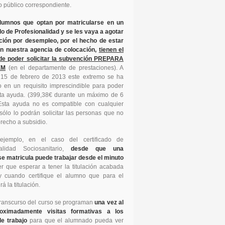
 público correspondiente.
lumnos que optan por matricularse en un
do de Profesionalidad y se les vaya a agotar
ción por desempleo, por el hecho de estar
en nuestra agencia de colocación,
tienen el
de poder solicitar la subvención PREPARA
EM
(en el departamente de prestaciones). A
l 15 de febrero de 2013 este extremo se ha
o en un requisito imprescindible para poder
ta ayuda. (399,38€ durante un máximo de 6
Esta ayuda no es compatible con cualquier
 sólo lo podrán solicitar las personas que no
recho a subsidio.
ejemplo, en el caso del certificado de
nalidad Sociosanitario,
desde que una
e matricula puede trabajar desde el minuto
r que esperar a tener la titulación acabada
y cuando certifique el alumno que para el
á la titulación.
 transcurso del curso se programan
una vez al
oximadamente visitas formativas a los
e trabajo
para que el alumnado pueda ver