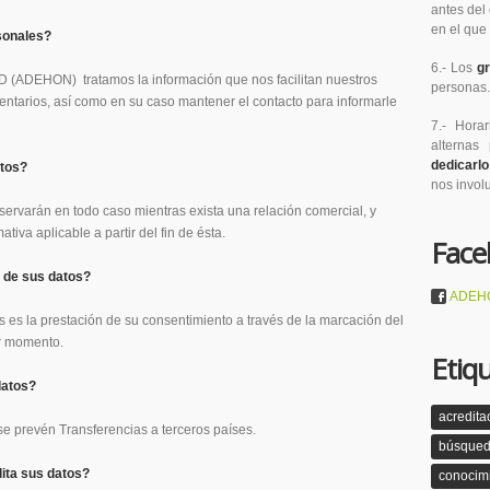
antes del
en el que 
sonales?
6.- Los
g
DEHON) tratamos la información que nos facilitan nuestros
personas.
ntarios, así como en su caso mantener el contacto para informarle
7.- Hora
alternas
dedicarl
tos?
nos invo
ervarán en todo caso mientras exista una relación comercial, y
iva aplicable a partir del fin de ésta.
Face
o de sus datos?
ADEH
s es la prestación de su consentimiento a través de la marcación del
r momento.
Etiq
datos?
acredita
e prevén Transferencias a terceros países.
búsqued
ita sus datos?
conocim