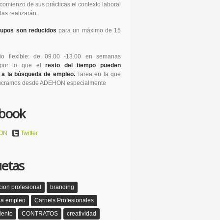
 comienzo de sus prácticas el contexto laboral
las realizarán.
rupos son reducidos
para un máximo de 15
rio flexible: de 09.00 -13.00 en semanas
 por lo que el
resto del tiempo pueden
o a la búsqueda de empleo.
Tarea en la que
lucramos desde ADEHON especialmente
book
ON
Twitter
uetas
cion profesional
branding
a empleo
Carnets Profesionales
iento
CONTRATOS
creatividad