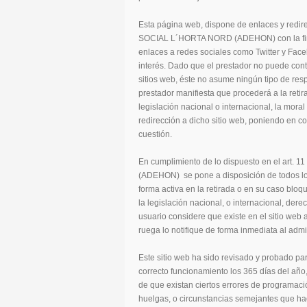
Esta página web, dispone de enlaces y redi
SOCIAL L´HORTA NORD (ADEHON) con la final
enlaces a redes sociales como Twitter y Fa
interés. Dado que el prestador no puede cont
sitios web, éste no asume ningún tipo de res
prestador manifiesta que procederá a la reti
legislación nacional o internacional, la moral
redirección a dicho sitio web, poniendo en c
cuestión.
En cumplimiento de lo dispuesto en el art
(ADEHON) se pone a disposición de todos los
forma activa en la retirada o en su caso blo
la legislación nacional, o internacional, dere
usuario considere que existe en el sitio web 
ruega lo notifique de forma inmediata al admin
Este sitio web ha sido revisado y probado pa
correcto funcionamiento los 365 días del año,
de que existan ciertos errores de programaci
huelgas, o circunstancias semejantes que ha