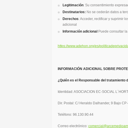
Legitimación
: Su consentimiento expresa
Destinatarios:
No se cederán datos a terc
Derechos
: Acceder, rectificar y suprimir
adicional
Información adicional
Puede consultar la 
https://www.adehon.org/es/politicadeprivacid
INFORMACIÓN ADICIONAL SOBRE PROTE
¿Quién es el Responsable del tratamiento 
Identidad: ASOCIACION EC-SOCIAL L´HO
Dir. Postal: C/ Heraldo Dalhander, 9 Bajo 
Teléfono: 96.130.90.44
Correo electrónico:
comercial@arcemedioam