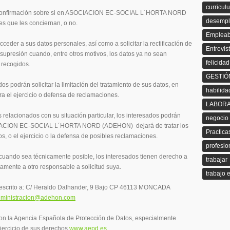
curricul
r confirmación sobre si en ASOCIACION EC-SOCIAL L´HORTA NORD
desemp
 que les conciernan, o no.
Empleab
eder a sus datos personales, así como a solicitar la rectificación de
Entrevis
u supresión cuando, entre otros motivos, los datos ya no sean
felicidad
 recogidos.
GESTIÓ
os podrán solicitar la limitación del tratamiento de sus datos, en
habilid
 el ejercicio o defensa de reclamaciones.
LABOR
 relacionados con su situación particular, los interesados podrán
negocio
OCIACION EC-SOCIAL L´HORTA NORD (ADEHON) dejará de tratar los
Practic
os, o el ejercicio o la defensa de posibles reclamaciones.
profesio
cuando sea técnicamente posible, los interesados tienen derecho a
trabajar
tamente a otro responsable a solicitud suya.
trabajo 
 un escrito a: C/ Heraldo Dalhander, 9 Bajo CP 46113 MONCADA
ministracion@adehon.com
on la Agencia Española de Protección de Datos, especialmente
ejercicio de sus derechos
www.aepd.es