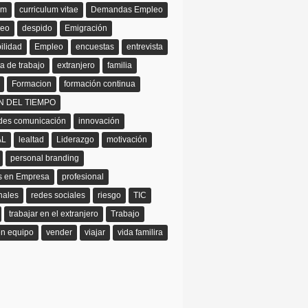
um
curriculum vitae
Demandas Empleo
leo
despido
Emigración
ilidad
Empleo
encuestas
entrevista
ta de trabajo
extranjero
familia
Formacion
formación continua
N DEL TIEMPO
ades comunicación
innovación
AL
lealtad
Liderazgo
motivación
personal branding
as en Empresa
profesional
nales
redes sociales
riesgo
TIC
trabajar en el extranjero
Trabajo
en equipo
vender
viajar
vida familira