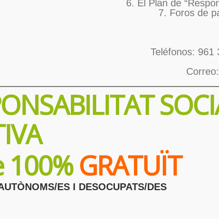
6. El Plan de “Respon
7. Foros de p
Teléfonos: 961 
Correo
ONSABILITAT SOCI
IVA
ne 100%
GRATUÏT
AUTÒNOMS/ES I DESOCUPATS/DES