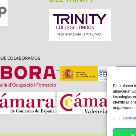
 QUE COLABORAMOS
__
_
Para ofrecer 
almacenar y/o
_
tecnologías n
identificacion
negativamente 
Gestion
Ac