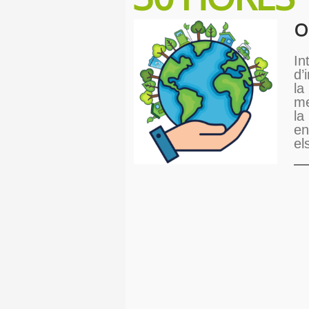
Ob
In
d’
la
me
la
en
el