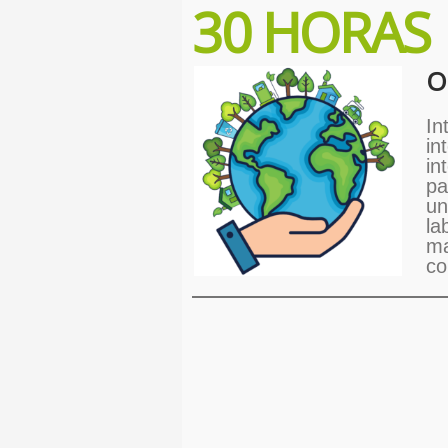
30 HORAS
Ob
In
in
in
pa
un
la
ma
co