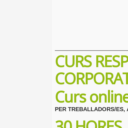
CURS RESP
CORPORAT
Curs onli
PER TREBALLADORS/ES, 
30 HORES