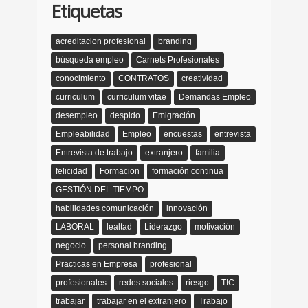
Etiquetas
acreditacion profesional
branding
búsqueda empleo
Carnets Profesionales
conocimiento
CONTRATOS
creatividad
curriculum
curriculum vitae
Demandas Empleo
desempleo
despido
Emigración
Empleabilidad
Empleo
encuestas
entrevista
Entrevista de trabajo
extranjero
familia
felicidad
Formacion
formación continua
GESTIÓN DEL TIEMPO
habilidades comunicación
innovación
LABORAL
lealtad
Liderazgo
motivación
negocio
personal branding
Practicas en Empresa
profesional
profesionales
redes sociales
riesgo
TIC
trabajar
trabajar en el extranjero
Trabajo