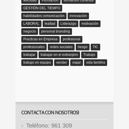
felicidad
Formacion
formación continua
GESTIÓN DEL TIEMPO
habilidades comunicación
innovación
LABORAL
lealtad
Liderazgo
motivación
negocio
personal branding
Practicas en Empresa
profesional
profesionales
redes sociales
riesgo
TIC
trabajar
trabajar en el extranjero
Trabajo
trabajo en equipo
vender
viajar
vida familira
CONTACTA CON NOSOTROS!
Teléfono: 961 309