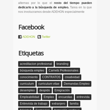
alternas por lo que el
resto del tiempo pueden
dedicarlo a la búsqueda de empleo.
Tarea en la que
nos involucramos desde ADEHON especialmente
Facebook
ADEHON
Twitter
Etiquetas
acreditacion profesional
branding
búsqueda empleo
Carnets Profesionales
conocimiento
CONTRATOS
creatividad
curriculum
curriculum vitae
Demandas Empleo
desempleo
despido
Emigración
Empleabilidad
Empleo
encuestas
entrevista
Entrevista de trabajo
extranjero
familia