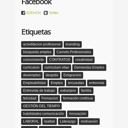
Facebook
ADEHON
Twitter
Etiquetas
acreditacion profesional
branding
búsqueda empleo
Carnets Profesionales
conocimiento
CONTRATOS
creatividad
curriculum
curriculum vitae
Demandas Empleo
desempleo
despido
Emigración
Empleabilidad
Empleo
encuestas
entrevista
Entrevista de trabajo
extranjero
familia
felicidad
Formacion
formación continua
GESTIÓN DEL TIEMPO
habilidades comunicación
innovación
LABORAL
lealtad
Liderazgo
motivación