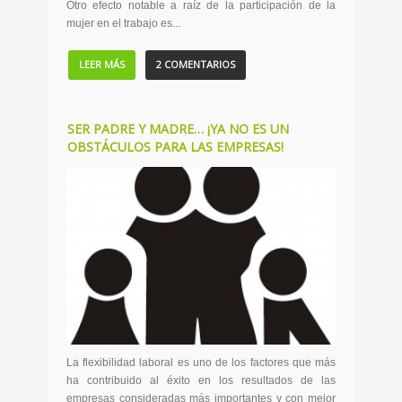
Otro efecto notable a raíz de la participación de la
mujer en el trabajo es...
LEER MÁS
2 COMENTARIOS
SER PADRE Y MADRE… ¡YA NO ES UN
OBSTÁCULOS PARA LAS EMPRESAS!
La flexibilidad laboral es uno de los factores que más
ha contribuido al éxito en los resultados de las
empresas consideradas más importantes y con mejor