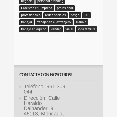
negocio
personal branding
Practicas en Empresa
profesional
profesionales
redes sociales
riesgo
TIC
trabajar
trabajar en el extranjero
Trabajo
trabajo en equipo
vender
viajar
vida familira
CONTACTA CON NOSOTROS!
Teléfono: 961 309
044
Dirección: Calle
Haraldo
Dalhander, 9,
46113, Moncada,