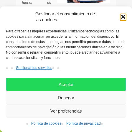
fuerza de
impacto que
Gestionar el consentimiento de
focaliza la empresa hacia ese logro.
las cookies
En esta ocasión, nos centraremos en el tiempo de
Para ofrecer las mejores experiencias, utilizamos tecnologías como las
descanso que algunas empresas desarrollan en su
cookies para almacenar y/o acceder a la información del dispositivo. El
gestión laboral, con el objeto de
optimizar el trabajo
consentimiento de estas tecnologías nos permitirá procesar datos como el
de sus profesionales
y mejorar sus resultados de
comportamiento de navegación o las identificaciones únicas en este sitio.
gestión.
No consentir o retirar el consentimiento, puede afectar negativamente a
ciertas características y funciones.
Tener en cuenta, la necesidad de asegurar un
tiempo de descanso para el trabajador, es tener
Gestionar los servicios
claridad de lo que significa, desconectarse de un
proceso determinado para que éste recupere fuerza,
Aceptar
se reorganice y genere nuevas energías para
resolver situaciones de conflicto que surjan...
Denegar
Esta web utiliza las cookies con el fin de facilitarle su navegación
LEER MÁS
2 COMENTARIOS
por el sitio web. Si continúa navegando consideramos que está
Ver preferencias
de acuerdo con su uso. Si desea ampliar más información
consulte nuestra Política de cookies.
Política de cookies
Política de privacidad
Acepto
leer más
LA FUERZA DEL CONOCIMIENTO EN LA
NUEVA ERA LABORAL