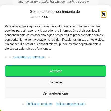
abandonar un trabajo. Ha pasado muchas veces y
seguirá ocurriendo.
Gestionar el consentimiento de
Inevitable es analizar y reflexionar el por qué se
las cookies
quiere dejar un empleo, ver cuál es el contexto, la
situación y las causas que provocan el tomar esta
Para ofrecer las mejores experiencias, utilizamos tecnologías como las
decisión.
cookies para almacenar y/o acceder a la información del dispositivo. El
consentimiento de estas tecnologías nos permitirá procesar datos como el
Sobre todo en la actualidad, pues no es lo mismo
comportamiento de navegación o las identificaciones únicas en este sitio.
abandonar un trabajo en época de bonanza que en
No consentir o retirar el consentimiento, puede afectar negativamente a
época de crisis.
ciertas características y funciones.
Abandonar un trabajo, sea el momento que sea,
Gestionar los servicios
siempre es una osadía que conlleva en sí mismo, el
riego de la incertidumbre. Pero, si el abandono del
Aceptar
trabajo, tiene como objeto generar
mayores
posibilidades laborales
, perfeccionarse y mejorar
las competencias; es una buena decisión.
Denegar
Esta web utiliza las cookies con el fin de facilitarle su navegación
por el sitio web. Si continúa navegando consideramos que está
Lo que no debe ocurrir, tras dejar un empleo, es
Ver preferencias
abandonarse a sí mismo y...
de acuerdo con su uso. Si desea ampliar más información
consulte nuestra Política de cookies.
Política de cookies
Política de privacidad
Acepto
leer más
LEER MÁS
6 COMENTARIOS