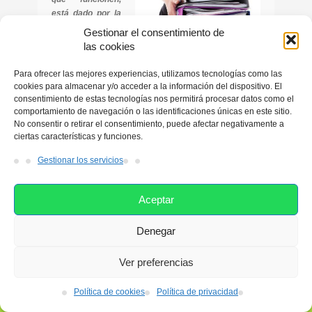
está dado por la
fuerza de
Gestionar el consentimiento de
impacto que
las cookies
focaliza la empresa hacia ese logro.
Para ofrecer las mejores experiencias, utilizamos tecnologías como las
En esta ocasión, nos centraremos en el tiempo de
cookies para almacenar y/o acceder a la información del dispositivo. El
descanso que algunas empresas desarrollan en su
consentimiento de estas tecnologías nos permitirá procesar datos como el
gestión laboral, con el objeto de
optimizar el trabajo
comportamiento de navegación o las identificaciones únicas en este sitio.
No consentir o retirar el consentimiento, puede afectar negativamente a
de sus profesionales
y mejorar sus resultados de
ciertas características y funciones.
gestión.
Gestionar los servicios
Tener en cuenta, la necesidad de asegurar un
tiempo de descanso para el trabajador, es tener
claridad de lo que significa, desconectarse de un
Aceptar
proceso determinado para que éste recupere fuerza,
se reorganice y genere nuevas energías para
Denegar
resolver situaciones de conflicto que surjan...
Esta web utiliza las cookies con el fin de facilitarle su navegación
por el sitio web. Si continúa navegando consideramos que está
Ver preferencias
LEER MÁS
2 COMENTARIOS
de acuerdo con su uso. Si desea ampliar más información
consulte nuestra Política de cookies.
Política de cookies
Política de privacidad
Acepto
leer más