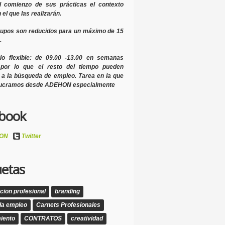
l comienzo de sus prácticas el contexto
 el que las realizarán.
rupos son reducidos
para un máximo de 15
.
rio flexible: de 09.00 -13.00 en semanas
 por lo que el
resto del tiempo pueden
o a la búsqueda de empleo.
Tarea en la que
lucramos desde ADEHON especialmente
book
ON
Twitter
uetas
cion profesional
branding
da empleo
Carnets Profesionales
iento
CONTRATOS
creatividad