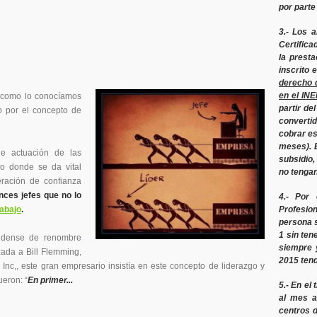
por parte
3.-
Los a
Certifica
la presta
inscrito 
derecho 
en el IN
 y como lo conocíamos
partir de
o por el concepto de
convertid
cobrar es
meses). 
de actuación de las
subsidio,
o donde se da vital
no tengan
eración de confianza
ces jefes que no lo
4.- Por 
rabajo
.
Profesio
persona s
1
sin tene
nidense de renombre
siempre 
izada a Bill Flemming,
2015 tendr
 Inc,, este gran empresario insistía en este concepto de liderazgo y
eron: “
En primer...
5.- En el
al mes a
centros d