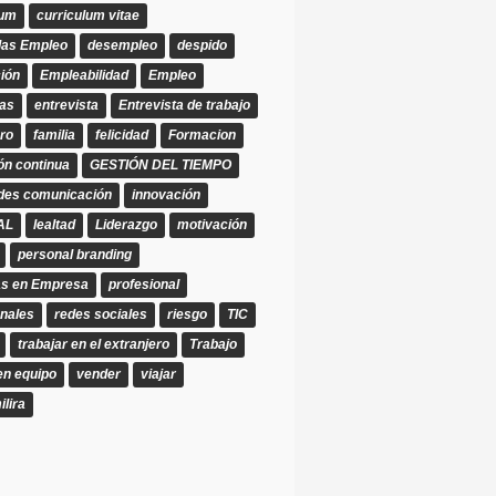
lum
curriculum vitae
as Empleo
desempleo
despido
ión
Empleabilidad
Empleo
as
entrevista
Entrevista de trabajo
ero
familia
felicidad
Formacion
ón continua
GESTIÓN DEL TIEMPO
ades comunicación
innovación
AL
lealtad
Liderazgo
motivación
personal branding
as en Empresa
profesional
onales
redes sociales
riesgo
TIC
trabajar en el extranjero
Trabajo
en equipo
vender
viajar
ilira