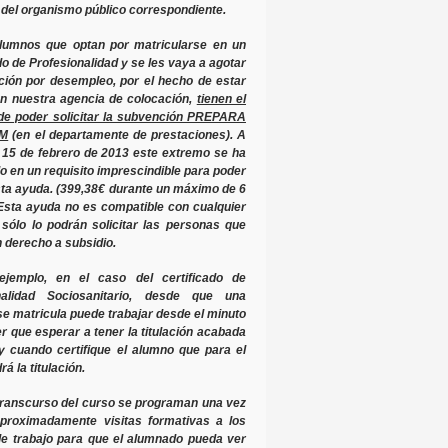
 del organismo público correspondiente.
lumnos que optan por matricularse en un
do de Profesionalidad y se les vaya a agotar
ción por desempleo, por el hecho de estar
en nuestra agencia de colocación,
tienen el
de poder solicitar la subvención PREPARA
EM
(en el departamente de prestaciones). A
l 15 de febrero de 2013 este extremo se ha
o en un requisito imprescindible para poder
ta ayuda. (399,38€ durante un máximo de 6
Esta ayuda no es compatible con cualquier
 sólo lo podrán solicitar las personas que
 derecho a subsidio.
ejemplo, en el caso del certificado de
nalidad Sociosanitario,
desde que una
e matricula puede trabajar desde el minuto
r que esperar a tener la titulación acabada
y cuando certifique el alumno que para el
á la titulación.
 transcurso del curso se programan
una vez
proximadamente visitas formativas a los
e trabajo
para que el alumnado pueda ver