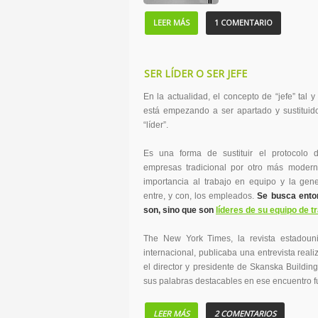
LEER MÁS
1 COMENTARIO
SER LÍDER O SER JEFE
En la actualidad, el concepto de “jefe” tal
está empezando a ser apartado y sustituid
“líder”.
Es una forma de sustituir el protocolo 
empresas tradicional por otro más modern
importancia al trabajo en equipo y la gen
entre, y con, los empleados.
Se busca enton
son, sino que son
líderes de su equipo de t
The New York Times, la revista estadou
internacional, publicaba una entrevista real
el director y presidente de Skanska Building
sus palabras destacables en ese encuentro fu
LEER MÁS
2 COMENTARIOS