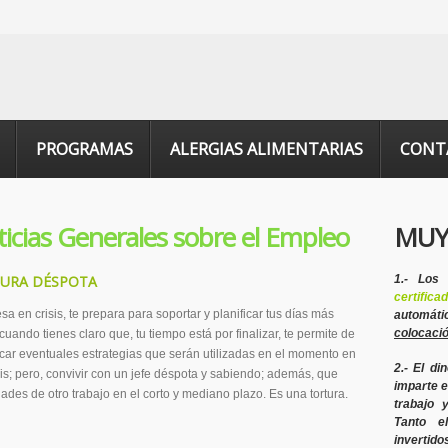
PROGRAMAS
ALERGIAS ALIMENTARIAS
CONT
icias Generales sobre el Empleo
MUY
TURA DÉSPOTA
1.- Los
certifica
a en crisis, te prepara para soportar y planificar tus días más
automáti
colocaci
uando tienes claro que, tu tiempo está por finalizar, te permite de
car eventuales estrategias que serán utilizadas en el momento en
2.- El di
sis; pero, convivir con un jefe déspota y sabiendo; además, que
imparte e
dades de otro trabajo en el corto y mediano plazo. Es una tortura.
trabajo 
Tanto e
invertido