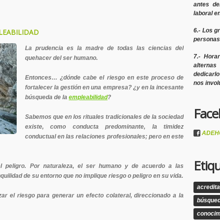
antes de
laboral en
6.- Los
g
LEABILIDAD
personas
La prudencia es la madre de todas las ciencias del
7.- Hora
quehacer del ser humano.
alternas
dedicarl
Entonces… ¿dónde cabe el riesgo en este proceso de
nos invo
fortalecer la gestión en una empresa? ¿y en la incesante
búsqueda de la
empleabilidad
?
Face
Sabemos que en los rituales tradicionales de la sociedad
existe, como conducta predominante, la timidez
ADEH
conductual en las relaciones profesionales; pero en este
Etiq
l peligro. Por naturaleza, el ser humano y de acuerdo a las
quilidad de su entorno que no implique riesgo o peligro en su vida.
acredita
ar el riesgo para generar un efecto colateral, direccionado a la
búsque
conocim