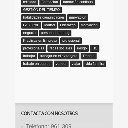
felicidad
Formacion
formación continua
GESTIÓN DEL TIEMPO
habilidades comunicación
innovación
LABORAL
lealtad
Liderazgo
motivación
negocio
personal branding
Practicas en Empresa
profesional
profesionales
redes sociales
riesgo
TIC
trabajar
trabajar en el extranjero
Trabajo
trabajo en equipo
vender
viajar
vida familira
CONTACTA CON NOSOTROS!
Teléfono: 961 309