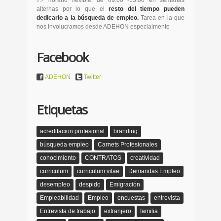
7.- Horario flexible: de 09.00 -13.00 en semanas
alternas por lo que el
resto del tiempo pueden
dedicarlo a la búsqueda de empleo.
Tarea en la que
nos involucramos desde ADEHON especialmente
Facebook
ADEHON
Twitter
Etiquetas
acreditacion profesional
branding
búsqueda empleo
Carnets Profesionales
conocimiento
CONTRATOS
creatividad
curriculum
curriculum vitae
Demandas Empleo
desempleo
despido
Emigración
Empleabilidad
Empleo
encuestas
entrevista
Entrevista de trabajo
extranjero
familia