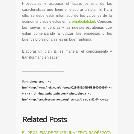
Proyectarse y asegurar el futuro, es una de las
características que tiene el elaborar un plan B. Para
ello, se debe estar informado de los vaivenes de la
economía y sus efectos en la
empleabilidad
. Conocer,
las nuevas tendencias y las nuevas estrategias que
están comenzando a utilizar las empresas y los
buenos profesionales, es un buen síntoma.
Elaborar un plan B, es manejar el conocimiento y
transformarlo en saber.
____________________
Foto:
photo credit: <a
href=»http://www.flickr.com/photos/95284782@N06/8880500036/»>marsmet548</a>
via <a href=»http://photopin.com»>photopin</a> <a
href=»http://creativecommons.org/licenses/by-nc-sa/2.0/»>cc</a>
Related Posts
EL PROBLEMA DE TENER UNA JEFATURA DÉSPOTA