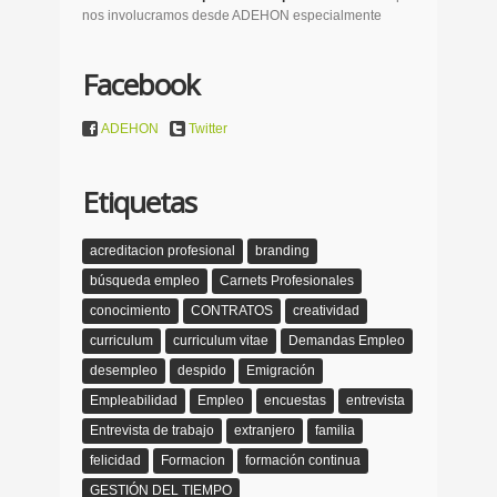
nos involucramos desde ADEHON especialmente
Facebook
ADEHON
Twitter
Etiquetas
acreditacion profesional
branding
búsqueda empleo
Carnets Profesionales
conocimiento
CONTRATOS
creatividad
curriculum
curriculum vitae
Demandas Empleo
desempleo
despido
Emigración
Empleabilidad
Empleo
encuestas
entrevista
Entrevista de trabajo
extranjero
familia
felicidad
Formacion
formación continua
GESTIÓN DEL TIEMPO