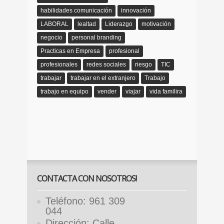
habilidades comunicación
innovación
LABORAL
lealtad
Liderazgo
motivación
negocio
personal branding
Practicas en Empresa
profesional
profesionales
redes sociales
riesgo
TIC
trabajar
trabajar en el extranjero
Trabajo
trabajo en equipo
vender
viajar
vida familira
CONTACTA CON NOSOTROS!
Teléfono: 961 309
044
Dirección: Calle