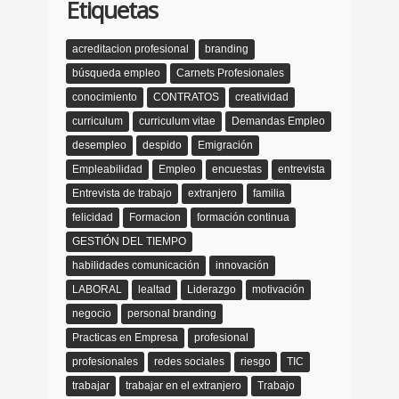
Etiquetas
acreditacion profesional
branding
búsqueda empleo
Carnets Profesionales
conocimiento
CONTRATOS
creatividad
curriculum
curriculum vitae
Demandas Empleo
desempleo
despido
Emigración
Empleabilidad
Empleo
encuestas
entrevista
Entrevista de trabajo
extranjero
familia
felicidad
Formacion
formación continua
GESTIÓN DEL TIEMPO
habilidades comunicación
innovación
LABORAL
lealtad
Liderazgo
motivación
negocio
personal branding
Practicas en Empresa
profesional
profesionales
redes sociales
riesgo
TIC
trabajar
trabajar en el extranjero
Trabajo